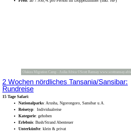
Preis
: ab 7.950,-€ pro Person im Doppelzimmer (inkl. HP)
Olakira Migration Camp - Asilia Africa ©Scott Ramsay www.scottramsay.afri
2 Wochen nördliches Tansania/Sansibar:
Rundreise
15 Tage Safari:
Nationalparks
: Arusha, Ngorongoro, Sansibar u.A.
Reisetyp
: Individualreise
Kategorie
: gehoben
Erlebnis
: Bush/Strand Abenteuer
Unterkünfte
: klein & privat