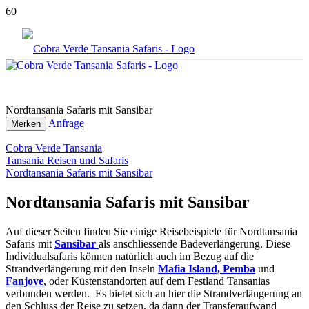
Sanctuary Ngorongoro Crater Camp © Sanctuary Retreats
Nordtansania Safaris mit Sansibar
Anfrage
Merken
Cobra Verde Tansania
Tansania Reisen und Safaris
Nordtansania Safaris mit Sansibar
Nordtansania Safaris mit Sansibar
Auf dieser Seiten finden Sie einige Reisebeispiele für Nordtansania
Safaris mit
Sa
nsiba
r
als anschliessende Badeverlängerung. Diese
Individualsafaris können natürlich auch im Bezug auf die
Strandverlängerung mit den Inseln
Mafia Island, Pemba
und
Fanjove
, oder Küstenstandorten auf dem Festland Tansanias
verbunden werden. Es bietet sich an hier die Strandverlängerung an
den Schluss der Reise zu setzen, da dann der Transferaufwand