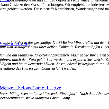
 in den Marang-Wald und auf den Gipfel des Rift Valley unternehmen
am kann Gäste zu den Wasserfällen bringen. Wir empfehlen mindeste
rat gebucht werden. Diese betrifft Kanufahrten, Wanderungen und näch
park. Fahrt in das geschäftige Dorf Mto Wa Mbu. Treffen mit dem Wa
 Siwandu Camp
nft zum Mittagessen mit über heißen Kohlen in Terrakottatöpfen zubere
effen und am Manyara-Park-Tor anzukommen. Machen Sie Ihre ersten S
führern durch den Park geführt zu werden, und erfahren Sie, welche 
n, Vögeln und baumkletternde Löwen. Anschließend Weiterfahrt durc
Sie entlang des Flusses zum Camp geführt werden.
 Manze – Selous Game Reserve
ührers. Mittagessen und anschliessende Pirschfahrt. Nach dem Abende
n. Übernachtung im Wayo Manyara Green Camp.