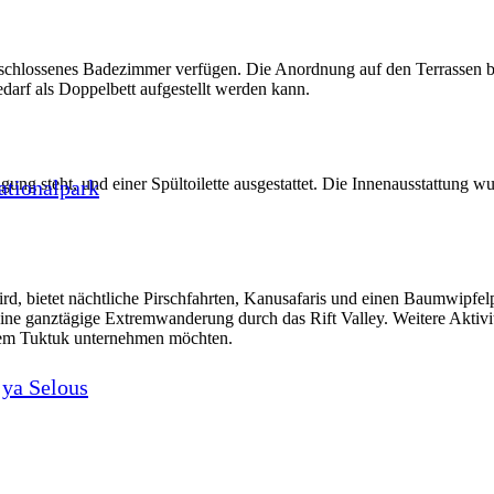
eschlossenes Badezimmer verfügen. Die Anordnung auf den Terrassen bi
edarf als Doppelbett aufgestellt werden kann.
ung steht, und einer Spültoilette ausgestattet. Die Innenausstattung w
ationalpark
ird, bietet nächtliche Pirschfahrten, Kanusafaris und einen Baumwipfe
 eine ganztägige Extremwanderung durch das Rift Valley. Weitere Aktiv
dem Tuktuk unternehmen möchten.
ya Selous