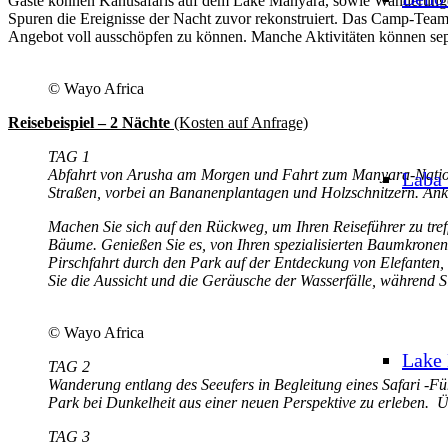
Gäste können Kanusafaris auf dem Lake Manyara, sowie Wanderungen
Spuren die Ereignisse der Nacht zuvor rekonstruiert. Das Camp-Te
Angebot voll ausschöpfen zu können. Manche Aktivitäten können sepa
© Wayo Africa
Reisebeispiel – 2 Nächte
(Kosten auf Anfrage)
TAG 1
Abfahrt von Arusha am Morgen und Fahrt zum Manyara-National
Laba
Straßen, vorbei an Bananenplantagen und Holzschnitzern. Anku
Machen Sie sich auf den Rückweg, um Ihren Reiseführer zu tr
Bäume. Genießen Sie es, von Ihren spezialisierten Baumkronen
Pirschfahrt durch den Park auf der Entdeckung von Elefante
Sie die Aussicht und die Geräusche der Wasserfälle, während 
© Wayo Africa
Lake
TAG 2
Wanderung entlang des Seeufers in Begleitung eines Safari -F
Park bei Dunkelheit aus einer neuen Perspektive zu erlebe
TAG 3