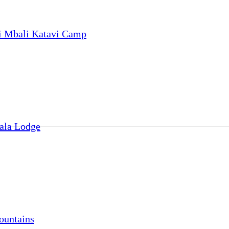
i Mbali Katavi Camp
ala Lodge
ountains