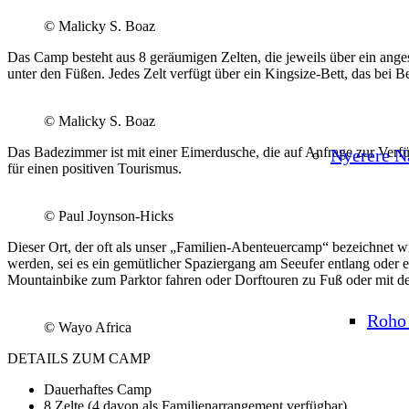
© Malicky S. Boaz
Das Camp besteht aus 8 geräumigen Zelten, die jeweils über ein ang
unter den Füßen. Jedes Zelt verfügt über ein Kingsize-Bett, das bei B
© Malicky S. Boaz
Das Badezimmer ist mit einer Eimerdusche, die auf Anfrage zur Verfüg
Nyerere N
für einen positiven Tourismus.
© Paul Joynson-Hicks
Dieser Ort, der oft als unser „Familien-Abenteuercamp“ bezeichnet w
werden, sei es ein gemütlicher Spaziergang am Seeufer entlang oder
Mountainbike zum Parktor fahren oder Dorftouren zu Fuß oder mit 
Roho 
© Wayo Africa
DETAILS ZUM CAMP
Dauerhaftes Camp
8 Zelte (4 davon als Familienarrangement verfügbar)