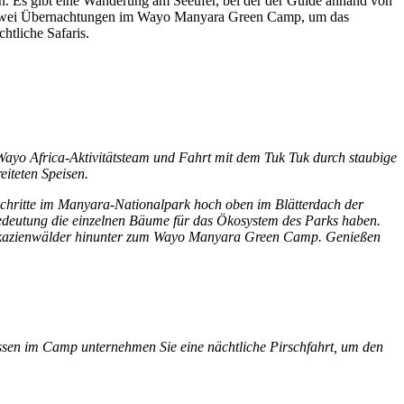
. Es gibt eine Wanderung am Seeufer, bei der der Guide anhand von
ns zwei Übernachtungen im Wayo Manyara Green Camp, um das
tliche Safaris.
yo Africa-Aktivitätsteam und Fahrt mit dem Tuk Tuk durch staubige
iteten Speisen.
chritte im Manyara-Nationalpark hoch oben im Blätterdach der
Bedeutung die einzelnen Bäume für das Ökosystem des Parks haben.
h Akazienwälder hinunter zum Wayo Manyara Green Camp. Genießen
ssen im Camp unternehmen Sie eine nächtliche Pirschfahrt, um den