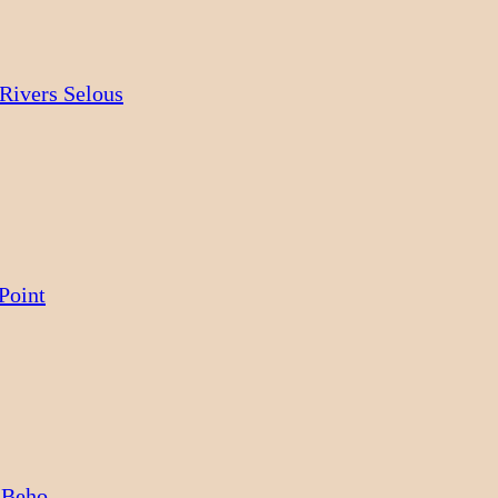
Rivers Selous
Point
 Beho