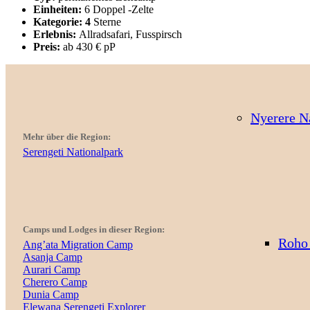
Einheiten:
6 Doppel -Zelte
Kategorie: 4
Sterne
Erlebnis:
Allradsafari, Fusspirsch
Preis:
ab 430 € pP
Nyerere N
Mehr über die Region:
Serengeti Nationalpark
Camps und Lodges in dieser Region:
Roho 
Ang’ata Migration Camp
Asanja Camp
Aurari Camp
Cherero Camp
Dunia Camp
Elewana Serengeti Explorer