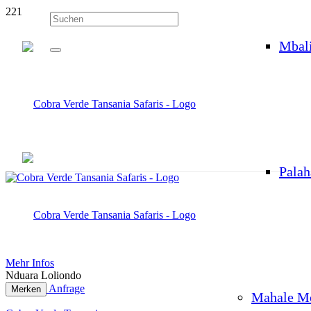
Mbal
Palah
Mehr Infos
Nduara Loliondo
Anfrage
Merken
Mahale M