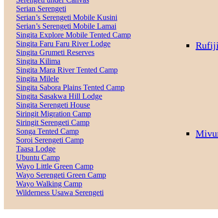
Serian Serengeti
Serian’s Serengeti Mobile Kusini
Serian’s Serengeti Mobile Lamai
Singita Explore Mobile Tented Camp
Singita Faru Faru River Lodge
Rufij
Singita Grumeti Reserves
Singita Kilima
Singita Mara River Tented Camp
Singita Milele
Singita Sabora Plains Tented Camp
Singita Sasakwa Hill Lodge
Singita Serengeti House
Siringit Migration Camp
Siringit Serengeti Camp
Songa Tented Camp
Mivu
Soroi Serengeti Camp
Taasa Lodge
Ubuntu Camp
Wayo Little Green Camp
Wayo Serengeti Green Camp
Wayo Walking Camp
Wilderness Usawa Serengeti