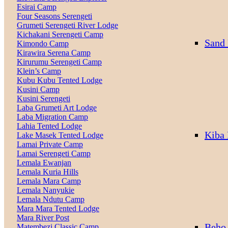
Esirai Camp
Four Seasons Serengeti
Grumeti Serengeti River Lodge
Kichakani Serengeti Camp
Sand 
Kimondo Camp
Kirawira Serena Camp
Kirurumu Serengeti Camp
Klein’s Camp
Kubu Kubu Tented Lodge
Kusini Camp
Kusini Serengeti
Laba Grumeti Art Lodge
Laba Migration Camp
Lahia Tented Lodge
Kiba 
Lake Masek Tented Lodge
Lamai Private Camp
Lamai Serengeti Camp
Lemala Ewanjan
Lemala Kuria Hills
Lemala Mara Camp
Lemala Nanyukie
Lemala Ndutu Camp
Mara Mara Tented Lodge
Mara River Post
Beho
Matembezi Classic Camp