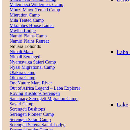
Matembezi Wilderness Camp
Mbuzi Mawe Tented Camp
Migration Camp
Mila Tented Camp
Mkombes House Lamai
Mwiba Lodge
Namiri Plains Camp
Namiri Plains Retreat
Nduara Loliondo
Laba
Nimali Mara
Nimali Serengeti
Nyaruswiga Safari Camp
Nyasi Migrational Camp
Olakira Camp
Olmara Camp
OneNature Mara River
Out of Africa Legend – Laba Explorer
Roving Bushtops Serengeti
Sanctuary Serengeti Migration Camp
Lake
Sayari Camp
Serengeti Bushtops
Serengeti Pioneer Camp
Serengeti Safari Camp
Serengeti Serena Safari Lodge
Serengeti under Canvas