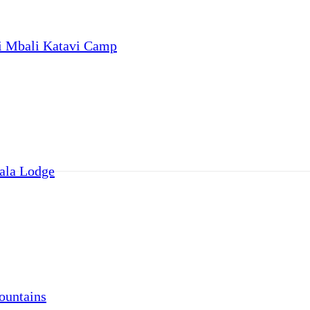
i Mbali Katavi Camp
ala Lodge
ountains