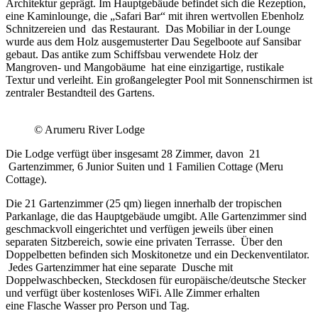
Architektur geprägt. Im Hauptgebäude befindet sich die Rezeption,
eine Kaminlounge, die „Safari Bar“ mit ihren wertvollen Ebenholz
Schnitzereien und das Restaurant. Das Mobiliar in der Lounge
wurde aus dem Holz ausgemusterter Dau Segelboote auf Sansibar
gebaut. Das antike zum Schiffsbau verwendete Holz der
Mangroven- und Mangobäume hat eine einzigartige, rustikale
Textur und verleiht. Ein großangelegter Pool mit Sonnenschirmen ist
zentraler Bestandteil des Gartens.
© Arumeru River Lodge
Die Lodge verfügt über insgesamt 28 Zimmer, davon 21
Gartenzimmer, 6 Junior Suiten und 1 Familien Cottage (Meru
Cottage).
Die 21 Gartenzimmer (25 qm) liegen innerhalb der tropischen
Parkanlage, die das Hauptgebäude umgibt. Alle Gartenzimmer sind
geschmackvoll eingerichtet und verfügen jeweils über einen
separaten Sitzbereich, sowie eine privaten Terrasse. Über den
Doppelbetten befinden sich Moskitonetze und ein Deckenventilator.
Jedes Gartenzimmer hat eine separate Dusche mit
Doppelwaschbecken, Steckdosen für europäische/deutsche Stecker
und verfügt über kostenloses WiFi. Alle Zimmer erhalten
eine Flasche Wasser pro Person und Tag.