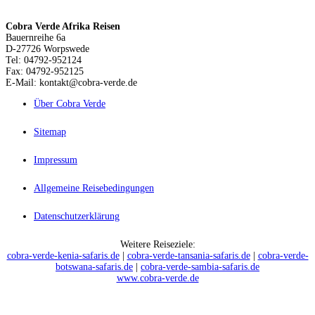
Cobra Verde Afrika Reisen
Bauernreihe 6a
D-27726 Worpswede
Tel: 04792-952124
Fax: 04792-952125
E-Mail: kontakt@cobra-verde.de
Über Cobra Verde
Sitemap
Impressum
Allgemeine Reisebedingungen
Datenschutzerklärung
Weitere Reiseziele:
cobra-verde-kenia-safaris.de
|
cobra-verde-tansania-safaris.de
|
cobra-verde-
botswana-safaris.de
|
cobra-verde-sambia-safaris.de
www.cobra-verde.de