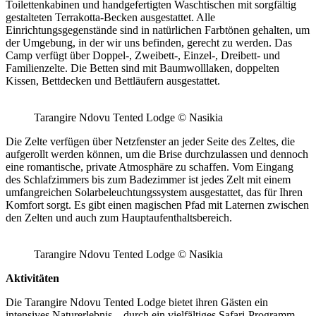
Toilettenkabinen und handgefertigten Waschtischen mit sorgfältig
gestalteten Terrakotta-Becken ausgestattet. Alle
Einrichtungsgegenstände sind in natürlichen Farbtönen gehalten, um
der Umgebung, in der wir uns befinden, gerecht zu werden. Das
Camp verfügt über Doppel-, Zweibett-, Einzel-, Dreibett- und
Familienzelte. Die Betten sind mit Baumwolllaken, doppelten
Kissen, Bettdecken und Bettläufern ausgestattet.
Tarangire Ndovu Tented Lodge © Nasikia
Die Zelte verfügen über Netzfenster an jeder Seite des Zeltes, die
aufgerollt werden können, um die Brise durchzulassen und dennoch
eine romantische, private Atmosphäre zu schaffen. Vom Eingang
des Schlafzimmers bis zum Badezimmer ist jedes Zelt mit einem
umfangreichen Solarbeleuchtungssystem ausgestattet, das für Ihren
Komfort sorgt. Es gibt einen magischen Pfad mit Laternen zwischen
den Zelten und auch zum Hauptaufenthaltsbereich.
Tarangire Ndovu Tented Lodge © Nasikia
Aktivitäten
Die Tarangire Ndovu Tented Lodge bietet ihren Gästen ein
intensives Naturerlebnis – durch ein vielfältiges Safari-Programm