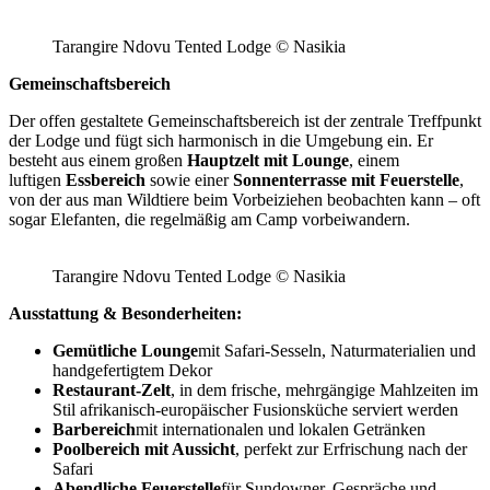
Tarangire Ndovu Tented Lodge © Nasikia
Gemeinschaftsbereich
Der offen gestaltete Gemeinschaftsbereich ist der zentrale Treffpunkt
der Lodge und fügt sich harmonisch in die Umgebung ein. Er
besteht aus einem großen
Hauptzelt mit Lounge
, einem
luftigen
Essbereich
sowie einer
Sonnenterrasse mit Feuerstelle
,
von der aus man Wildtiere beim Vorbeiziehen beobachten kann – oft
sogar Elefanten, die regelmäßig am Camp vorbeiwandern.
Tarangire Ndovu Tented Lodge © Nasikia
Ausstattung & Besonderheiten:
Gemütliche Lounge
mit Safari-Sesseln, Naturmaterialien und
handgefertigtem Dekor
Restaurant-Zelt
, in dem frische, mehrgängige Mahlzeiten im
Stil afrikanisch-europäischer Fusionsküche serviert werden
Barbereich
mit internationalen und lokalen Getränken
Poolbereich mit Aussicht
, perfekt zur Erfrischung nach der
Safari
Abendliche Feuerstelle
für Sundowner, Gespräche und