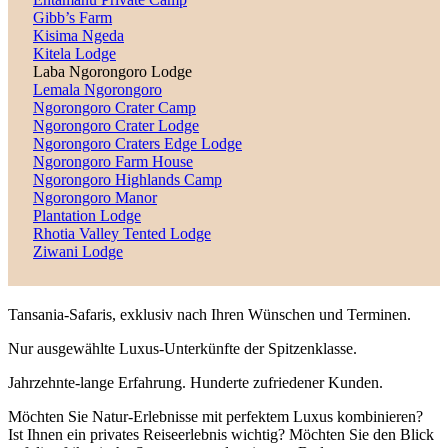
Gibb’s Farm
Kisima Ngeda
Kitela Lodge
Laba Ngorongoro Lodge
Lemala Ngorongoro
Ngorongoro Crater Camp
Ngorongoro Crater Lodge
Ngorongoro Craters Edge Lodge
Ngorongoro Farm House
Ngorongoro Highlands Camp
Ngorongoro Manor
Plantation Lodge
Rhotia Valley Tented Lodge
Ziwani Lodge
Tansania-Safaris, exklusiv nach Ihren Wünschen und Terminen.
Nur ausgewählte Luxus-Unterkünfte der Spitzenklasse.
Jahrzehnte-lange Erfahrung. Hunderte zufriedener Kunden.
Möchten Sie Natur-Erlebnisse mit perfektem Luxus kombinieren?
Ist Ihnen ein privates Reiseerlebnis wichtig? Möchten Sie den Blick