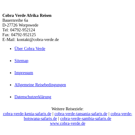
Cobra Verde Afrika Reisen
Bauernreihe 6a
D-27726 Worpswede
Tel: 04792-952124
Fax: 04792-952125
E-Mail: kontakt@cobra-verde.de
Über Cobra Verde
Sitemap
Impressum
Allgemeine Reisebedingungen
Datenschutzerklärung
Weitere Reiseziele:
cobra-verde-kenia-safaris.de
|
cobra-verde-tansania-safaris.de
|
cobra-verde-
botswana-safaris.de
|
cobra-verde-sambia-safaris.de
www.cobra-verde.de