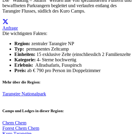
Die “Walking – Safaris” werden alle von spezialisierten Führern und
bewaffneten Parkrangern begleitet und verlaufen entlang des
Tarangire Flusses, südlich des Kuro Camps.
Anfrage
Die wichtigsten Fakten:
Region:
zentraler Tarangire NP
Typ:
permanentes Zeltcamp
Einheiten:
15 exklusive Zelte (einschliesslich 2 Familienzelte
Kategorie:
4- Sterne hochwertig
Erlebnis:
Allradsafaris, Fusspirsch
Preis:
ab € 790 pro Person im Doppelzimmer
Mehr über die Region:
Tarangire Nationalpark
Camps und Lodges in dieser Region:
Chem Chem
Forest Chem Chem
Kuro Tarangire