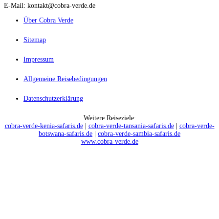
E-Mail: kontakt@cobra-verde.de
Über Cobra Verde
Sitemap
Impressum
Allgemeine Reisebedingungen
Datenschutzerklärung
Weitere Reiseziele:
cobra-verde-kenia-safaris.de
|
cobra-verde-tansania-safaris.de
|
cobra-verde-
botswana-safaris.de
|
cobra-verde-sambia-safaris.de
www.cobra-verde.de