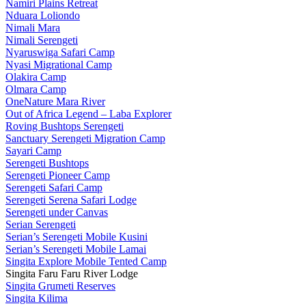
Namiri Plains Retreat
Nduara Loliondo
Nimali Mara
Nimali Serengeti
Nyaruswiga Safari Camp
Nyasi Migrational Camp
Olakira Camp
Olmara Camp
OneNature Mara River
Out of Africa Legend – Laba Explorer
Roving Bushtops Serengeti
Sanctuary Serengeti Migration Camp
Sayari Camp
Serengeti Bushtops
Serengeti Pioneer Camp
Serengeti Safari Camp
Serengeti Serena Safari Lodge
Serengeti under Canvas
Serian Serengeti
Serian’s Serengeti Mobile Kusini
Serian’s Serengeti Mobile Lamai
Singita Explore Mobile Tented Camp
Singita Faru Faru River Lodge
Singita Grumeti Reserves
Singita Kilima