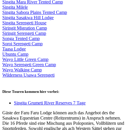
Singita Mara River Tented Camp
Singita Milele
Singita Sabora Plains Tented Camp
Singita Sasakwa Hill Lodge
Singita Serengeti House
Siringit Migration Camp
Siringit Serengeti Camp
Songa Tented Camp
Soroi Serengeti Camp
Taasa Lodge
Ubuntu Camp
Wayo Little Green Camp
Wayo Serengeti Green Camp
Wayo Walking Camp
Wilderness Usawa Serengeti
Diese Touren kommen hier vorbei:
Singita Grumeti River Reserves 7 Tage
Gäste der Faru Faru Lodge können auch das Angebot des the
Sasakwa Equestrian Centre (Reitzentrums) in Anspruch nehmen.
Die 16 Pferde sind eine Mischung aus Poloponies, Vollblütern und
Sportpferden. Sowohl englische als ach Western Sättel stehen zur