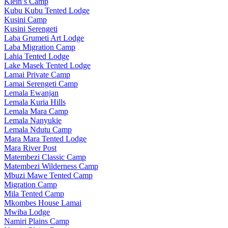
Klein’s Camp
Kubu Kubu Tented Lodge
Kusini Camp
Kusini Serengeti
Laba Grumeti Art Lodge
Laba Migration Camp
Lahia Tented Lodge
Lake Masek Tented Lodge
Lamai Private Camp
Lamai Serengeti Camp
Lemala Ewanjan
Lemala Kuria Hills
Lemala Mara Camp
Lemala Nanyukie
Lemala Ndutu Camp
Mara Mara Tented Lodge
Mara River Post
Matembezi Classic Camp
Matembezi Wilderness Camp
Mbuzi Mawe Tented Camp
Migration Camp
Mila Tented Camp
Mkombes House Lamai
Mwiba Lodge
Namiri Plains Camp