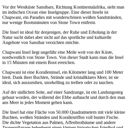
Vor der Westküste Sansibars, Richtung Kontinentalafrika, sieht man
im indischen Ocean eine Inselgruppe. Eine dieser Inseln ist
Chapwani, ein Paradies mit wunderschönen weißen Sandstränden,
nur wenige Bootsminuten von Stone Town entfernt.
Die Insel ist ideal für denjenigen, der Ruhe und Erholung in der
Natur sucht dabei aber nicht auf das sportliche und kulturelle
Angebote von Sansibar verzichten möchte.
Chapwani Insel liegt ungefähr eine Meile weit von der Küste,
nordwestlich von Stone Town. Von dieser Stadt kann man die Insel
in 15 Minuten mit einem Boot erreichen.
Chapwani ist eine Koralleninsel, ein Kilometer lang und 100 Meter
breit. Dank ihrer Buchten, Strände und kristallklares Meer, ist sie
ideal, sich auszuruhen, snorkelling zu treiben oder zu tauchen.
Auf der südlichen Seite, auf einer Sandzunge, ist ein Landungssteg
gebaut worden, der während der Ebbe auftaucht und durch den man
ans Meer in jedes Moment gehen kann.
Die Insel hat eine Fläche von 50.000 Quadratmetern mit viele kleine
Buchten, weißen Stränden und Korallenriffen voll bunter Fische.
Die dichte Vegetation aus Palmen, Affenbrotbäume und andere
Tropenpflanzen beherbergt einen kleinen historischen Friedhof und