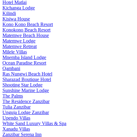
Hotel Matlai
Kichanga Lodge
Kilindi
Kisiwa House
Kono Kono Beach Resort
Konokono Beach Resort
Matemwe Beach House
Matemwe Lodge
Matemwe Retreat
Milele Villas
Mnemba Island Lodge
Ocean Paradise Resort
Qambani
Ras Nungwi Beach Hotel
Sharazad Boutique Hotel
Shooting Star Lodge
Sunshine Marine Lodge
The Palms
The Residence Zanzibar
Tulia Zanzibar
Unguja Lodge Zanzibar
Upendo Villas
White Sand Luxury Villas & Spa
Xanadu Villas
Zanzibar Serena Inn