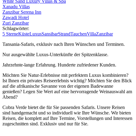
White Sand Luxury Villas & Spa
Xanadu Villas
Zanzibar Serena Inn
Zawadi Hotel
Zuri Zanzibar
Schlagwörter:
5 Sterne
Küste
Luxus
Sansibar
Strand
Tauchen
Villa
Zanzibar
Tansania-Safaris, exklusiv nach Ihren Wünschen und Terminen.
Nur ausgewählte Luxus-Unterkünfte der Spitzenklasse.
Jahrzehnte-lange Erfahrung. Hunderte zufriedener Kunden.
Möchten Sie Natur-Erlebnisse mit perfektem Luxus kombinieren?
Ist Ihnen ein privates Reiseerlebnis wichtig? Möchten Sie den Blick
auf die afrikanische Savanne von der eigenen Badewanne
genießen? Legen Sie Wert auf eine hervorragende Weinauswahl am
Abend?
Cobra Verde bietet die für Sie passenden Safaris. Unsere Reisen
sind handgemacht und so individuell wie Ihre Wünsche. Wir bieten
Reisen, die komplett auf Ihre Termine, Vorstellungen und Interessen
zugeschnitten sind. Exklusiv und nur für Sie.