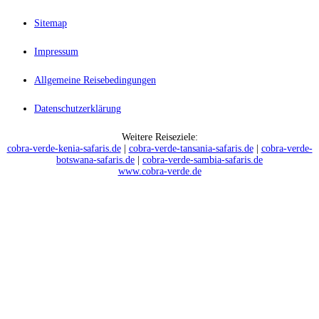
Sitemap
Impressum
Allgemeine Reisebedingungen
Datenschutzerklärung
Weitere Reiseziele:
cobra-verde-kenia-safaris.de
|
cobra-verde-tansania-safaris.de
|
cobra-verde-
botswana-safaris.de
|
cobra-verde-sambia-safaris.de
www.cobra-verde.de