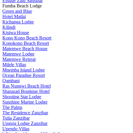
Essque Zalu Sansibar
Fumba Beach Lodge
Green and Blue
Hotel Matlai
Kichanga Lodge
Kilindi
Kisiwa House
Kono Kono Beach Resort
Konokono Beach Resort
Matemwe Beach House
Matemwe Lodge
Matemwe Retreat
Milele Villas
Mnemba Island Lodge
Ocean Paradise Resort
Qambani
Ras Nungwi Beach Hotel
Sharazad Boutique Hotel
Shooting Star Lodge
Sunshine Marine Lodge
The Palms
The Residence Zanzibar
Tulia Zanzibar
Unguja Lodge Zanzibar
Upendo Villas