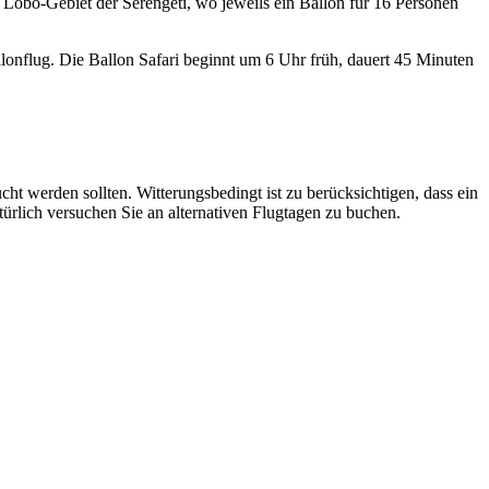
 Lobo-Gebiet der Serengeti, wo jeweils ein Ballon für 16 Personen
llonflug. Die Ballon Safari beginnt um 6 Uhr früh, dauert 45 Minuten
ht werden sollten. Witterungsbedingt ist zu berücksichtigen, dass ein
türlich versuchen Sie an alternativen Flugtagen zu buchen.