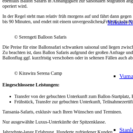
ebenfalls Ballon Safaris in Abhängigkeit zur saisonalen Migration a
operiert wird.
In der Regel steht man relativ früh morgens auf und fährt dann gegen
Mikumi Na
bis 90 Minuten, und endet mit einem unvergesslichen Frühstücksbuff
© Serengeti Balloon Safaris
Die Preise für eine Ballonsafari schwanken saisonal und liegen z
Zu beachten ist, dass Ballon Safaris aufgrund der großen Anfrage u
Ballonflug ggf. kurzfristig verschoben oder in seltenen Fällen auch 
© Kirawira Serena Camp
Vuma
Eingeschlossene Leistungen:
Transfer von der gebuchten Unterkunft zum Ballon-Startplatz,
Frühstück, Transfer zur gebuchten Unterkunft, Teilnahmezertifi
Tansania-Safaris, exklusiv nach Ihren Wünschen und Terminen.
Nur ausgewählte Luxus-Unterkünfte der Spitzenklasse.
Stanl
Jahrzehnte-lange Erfahrung. Hunderte zufriedener Kunden.