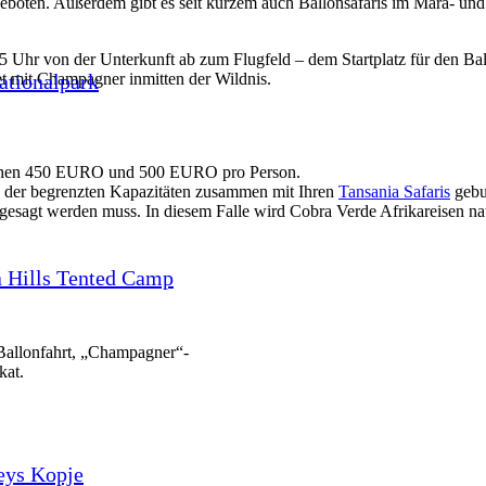
ngeboten. Außerdem gibt es seit kurzem auch Ballonsafaris im Mara- und
 5 Uhr von der Unterkunft ab zum Flugfeld – dem Startplatz für den Ba
tionalpark
et mit Champagner inmitten der Wildnis.
wischen 450 EURO und 500 EURO pro Person.
nd der begrenzten Kapazitäten zusammen mit Ihren
Tansania Safaris
gebuc
abgesagt werden muss. In diesem Falle wird Cobra Verde Afrikareisen na
 Hills Tented Camp
 Ballonfahrt, „Champagner“-
kat.
eys Kopje