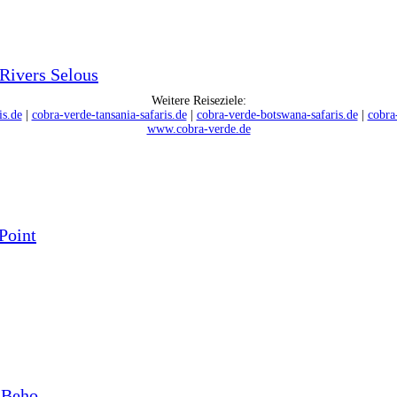
Rivers Selous
Weitere Reiseziele:
is.de
|
cobra-verde-tansania-safaris.de
|
cobra-verde-botswana-safaris.de
|
cobra
www.cobra-verde.de
Point
 Beho