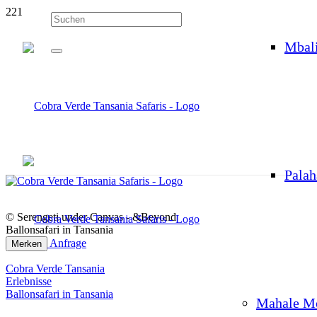
Mbal
Palah
© Serengeti under Canvas - &Beyond
Ballonsafari in Tansania
Anfrage
Merken
Cobra Verde Tansania
Erlebnisse
Ballonsafari in Tansania
Mahale M