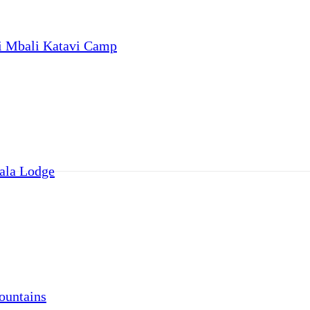
i Mbali Katavi Camp
ala Lodge
ountains