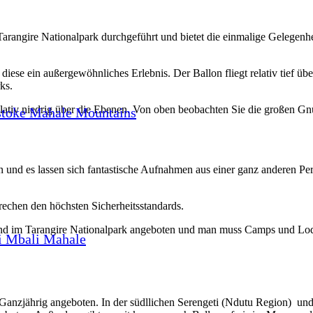
 Tarangire Nationalpark durchgeführt und bietet die einmalige Gelegenh
se ein außergewöhnliches Erlebnis. Der Ballon fliegt relativ tief über
ks.
ativ niedrig über die Ebenen. Von oben beobachten Sie die großen Gn
stoke Mahale Mountains
nd es lassen sich fantastische Aufnahmen aus einer ganz anderen Pers
rechen den höchsten Sicherheitsstandards.
 und im Tarangire Nationalpark angeboten und man muss Camps und Lodg
i Mbali Mahale
 Ganzjährig angeboten. In der südllichen Serengeti (Ndutu Region) un