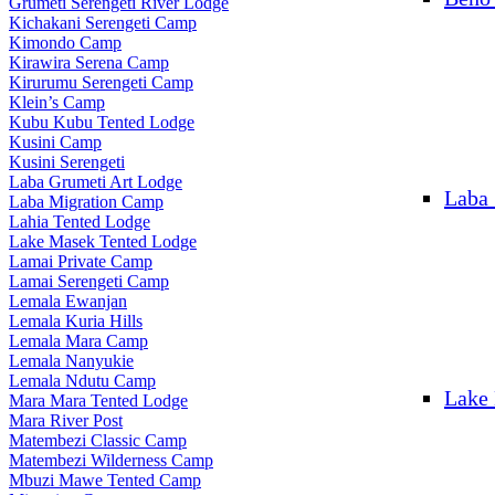
Grumeti Serengeti River Lodge
Kichakani Serengeti Camp
Kimondo Camp
Kirawira Serena Camp
Kirurumu Serengeti Camp
Klein’s Camp
Kubu Kubu Tented Lodge
Kusini Camp
Kusini Serengeti
Laba Grumeti Art Lodge
Laba
Laba Migration Camp
Lahia Tented Lodge
Lake Masek Tented Lodge
Lamai Private Camp
Lamai Serengeti Camp
Lemala Ewanjan
Lemala Kuria Hills
Lemala Mara Camp
Lemala Nanyukie
Lemala Ndutu Camp
Lake
Mara Mara Tented Lodge
Mara River Post
Matembezi Classic Camp
Matembezi Wilderness Camp
Mbuzi Mawe Tented Camp