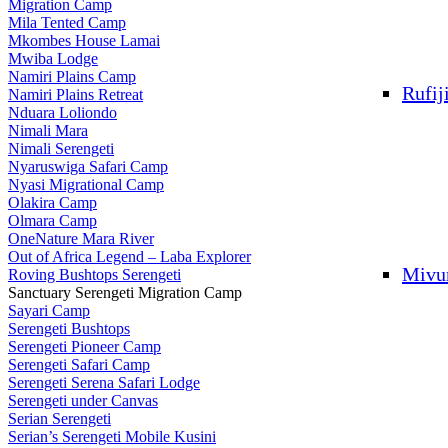
Migration Camp
Mila Tented Camp
Mkombes House Lamai
Mwiba Lodge
Namiri Plains Camp
Rufij
Namiri Plains Retreat
Nduara Loliondo
Nimali Mara
Nimali Serengeti
Nyaruswiga Safari Camp
Nyasi Migrational Camp
Olakira Camp
Olmara Camp
OneNature Mara River
Out of Africa Legend – Laba Explorer
Mivu
Roving Bushtops Serengeti
Sanctuary Serengeti Migration Camp
Sayari Camp
Serengeti Bushtops
Serengeti Pioneer Camp
Serengeti Safari Camp
Serengeti Serena Safari Lodge
Serengeti under Canvas
Serian Serengeti
Serian’s Serengeti Mobile Kusini