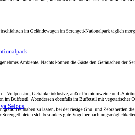
irschfahrten im Geländewagen im Serengeti-Nationalpark täglich morge
ationalpark
ngenehmes Ambiente. Nachts können die Gäste den Geräuschen der Ser
rvice. Vollpension, Getränke inklusive, außer Premiumweine und -Spir
 im Buffetstil. Abendessen ebenfalls im Buffetstil mit vegetarischer O
ya Selous
rmigration teilhaben zu lassen, bei der riesige Gnu- und Zebraherden d
er Serengeti bieten sich besonders gute Vogelbeobachtungsmöglichkeite