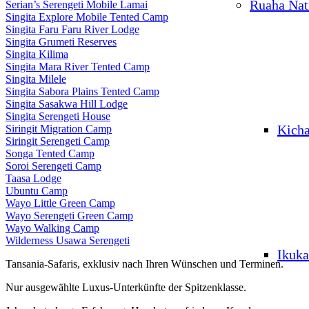
Ruaha Nat
Serian’s Serengeti Mobile Lamai
Singita Explore Mobile Tented Camp
Singita Faru Faru River Lodge
Singita Grumeti Reserves
Singita Kilima
Singita Mara River Tented Camp
Singita Milele
Singita Sabora Plains Tented Camp
Singita Sasakwa Hill Lodge
Singita Serengeti House
Kich
Siringit Migration Camp
Siringit Serengeti Camp
Songa Tented Camp
Soroi Serengeti Camp
Taasa Lodge
Ubuntu Camp
Wayo Little Green Camp
Wayo Serengeti Green Camp
Wayo Walking Camp
Wilderness Usawa Serengeti
Ikuka
Tansania-Safaris, exklusiv nach Ihren Wünschen und Terminen.
Nur ausgewählte Luxus-Unterkünfte der Spitzenklasse.