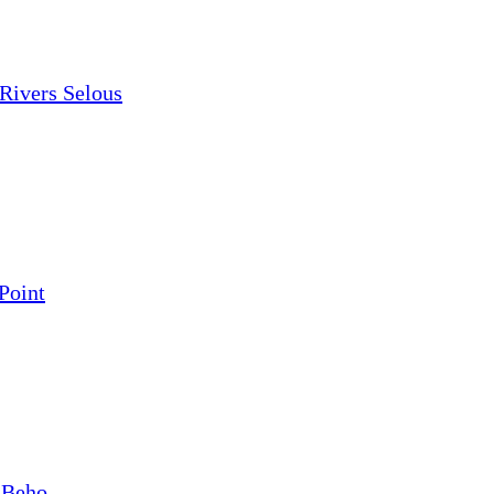
Rivers Selous
Point
 Beho