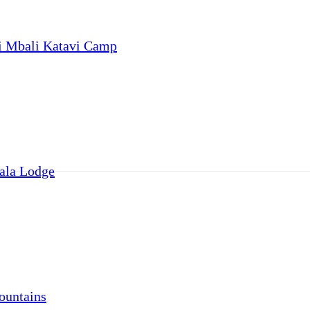
i Mbali Katavi Camp
ala Lodge
ountains