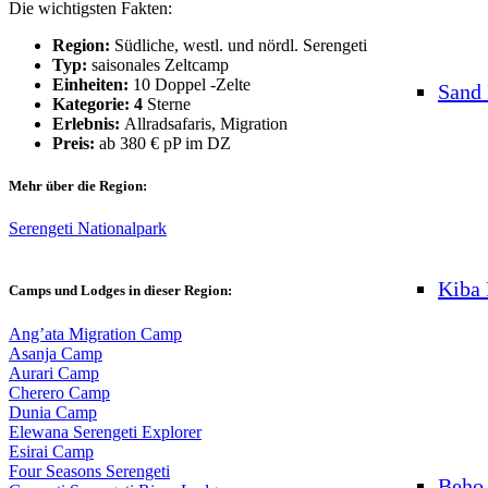
Die wichtigsten Fakten:
Region:
Südliche, westl. und nördl. Serengeti
Typ:
saisonales Zeltcamp
Einheiten:
10 Doppel -Zelte
Sand 
Kategorie: 4
Sterne
Erlebnis:
Allradsafaris, Migration
Preis:
ab 380 € pP im DZ
Mehr über die Region:
Serengeti Nationalpark
Kiba 
Camps und Lodges in dieser Region:
Ang’ata Migration Camp
Asanja Camp
Aurari Camp
Cherero Camp
Dunia Camp
Elewana Serengeti Explorer
Esirai Camp
Four Seasons Serengeti
Beho