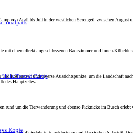
p von April bis Juli in der westlichen Serengeti, zwischen August 
tionalpark
elte mit einem direkt angeschlossenen Badezimmer und Innen-Kübeldu
 Hills Tented Camp
ar und Loungezelt und diverse Aussichtspunkte, um die Landschaft nach
lb des Hauptzeltes.
 rund um die Tierwanderung und ebenso Picknicke im Busch erlebt 
eys Kopje
zinierende Safarierlebnis, in exklusivem und klassischen Safaristil. 