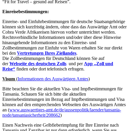
“Fit for Travel – gesund auf Reisen”.
Einreisebestimmungen:
Einreise- und Einfuhrbestimmungen für deutsche Staatsangehörige
können sich kurzfristig ändern, ohne dass das Auswärtige Amt oder
Cobra Verde Afrikareisen hiervon vorher unterrichtet werden.
Rechtsverbindliche Informationen und/oder über diese Hinweise
hinausgehende Informationen zu den Einreise- und
Zollbestimmungen zur Einfuhr von Waren erhalten Sie nur direkt
bei den
Vertretungen Ihres Ziellandes
.
Die Zollbestimmungen für Deutschland können Sie auf
der
Webseite des deutschen Zolls
und per
App „Zoll und
Reise“
finden oder dort telefonisch erfragen.
Visum
(
Informationen des Auswärtigen Amtes
)
Bitte beachten Sie die aktuellen Visa- und Impfbestimmungen für
Tansania. Schauen Sie sich bitte die aktuellen
Einreisebestimmungen im Bezug auf Impfbestimmungen und Visa
können auf den entsprechenden Webseiten des Auswärtigen Amtes
an (
www.auswaertiges-amt.de/de/aussenpolitik/laender/tansania-
node/tansaniasicherheit/208662
)
Einen Nachweis eine Gelbfieberimpfung für Ihre Einreise nach
Tansania und Zanzibar ist nur dann erforderlich, wenn Sie aus