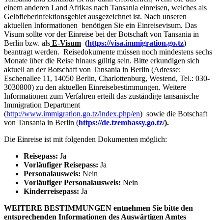
einem anderen Land Afrikas nach Tansania einreisen, welches als
Gelbfieberinfektionsgebiet ausgezeichnet ist. Nach unseren
aktuellen Informationen benötigen Sie ein Einreisevisum. Das
Visum sollte vor der Einreise bei der Botschaft von Tansania in
Berlin bzw. als
E-Visum
(
https://visa.immigration.go.tz
)
beantragt werden. Reisedokumente müssen noch mindestens sechs
Monate über die Reise hinaus gültig sein. Bitte erkundigen sich
aktuell an der Botschaft von Tansania in Berlin (Adresse:
Eschenallee 11, 14050 Berlin, Charlottenburg, Westend, Tel.: 030-
3030800) zu den aktuellen Einreisebestimmungen. Weitere
Informationen zum Verfahren erteilt das zuständige tansanische
Immigration Department
(
http://www.immigration.go.tz/index.php/en
) sowie die Botschaft
von Tansania in Berlin (
https://de.tzembassy.go.tz/
).
Die Einreise ist mit folgenden Dokumenten möglich:
Reisepass:
Ja
Vorläufiger Reisepass:
Ja
Personalausweis:
Nein
Vorläufiger Personalausweis:
Nein
Kinderreisepass:
Ja
WEITERE BESTIMMUNGEN entnehmen Sie bitte den
entsprechenden Informationen des Auswärtigen Amtes