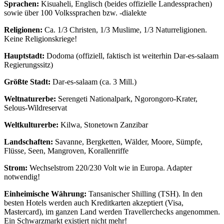
Sprachen:
Kisuaheli, Englisch (beides offizielle Landessprachen)
sowie über 100 Volkssprachen bzw. -dialekte
Religionen:
Ca. 1/3 Christen, 1/3 Muslime, 1/3 Naturreligionen.
Keine Religionskriege!
Hauptstadt:
Dodoma (offiziell, faktisch ist weiterhin Dar-es-salaam
Regierungssitz)
Größte Stadt:
Dar-es-salaam (ca. 3 Mill.)
Weltnaturerbe:
Serengeti Nationalpark, Ngorongoro-Krater,
Selous-Wildreservat
Weltkulturerbe:
Kilwa, Stonetown Zanzibar
Landschaften:
Savanne, Bergketten, Wälder, Moore, Sümpfe,
Flüsse, Seen, Mangroven, Korallenriffe
Strom:
Wechselstrom 220/230 Volt wie in Europa. Adapter
notwendig!
Einheimische Währung:
Tansanischer Shilling (TSH). In den
besten Hotels werden auch Kreditkarten akzeptiert (Visa,
Mastercard), im ganzen Land werden Travellerchecks angenommen.
Ein Schwarzmarkt existiert nicht mehr!