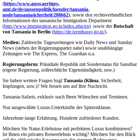
(
https://www.auswaertiges-
amt.de/de/aussenpolitik/laender/tansania-
node/tansaniasicherheit/208662
), sowie den rechtsverbindlichen
Informationen des tansanische Immigration Department
(
http://www.immigration.go.tz/index.php/en
) sowie der
Botschaft
von Tansania in Berlin
(
https://de.tzembassy.go.tz/
).
Medien:
Zahlreiche Tageszeitungen wie Daily News und Sunday
News (stehen der Regierungspartei nahe) sowie unabhängige
Zeitungen wie The Express, The Guardian u.a.
Regierungsform:
Präsidiale Republik mit Sonderstatus für Sansibar
(eigene Regierung, zollrechtliche Eigenständigkeit, usw.)
Sie haben weitere Fragen bzgl
Tansania (Klima
, Sicherheit,
Impfungen, usw.)? Wir freuen uns auf Ihre Nachricht.
Tansania-Safaris, exklusiv nach Ihren Wünschen und Terminen.
Nur ausgewählte Luxus-Unterkünfte der Spitzenklasse.
Jahrzehnte-lange Erfahrung. Hunderte zufriedener Kunden.
Möchten Sie Natur-Erlebnisse mit perfektem Luxus kombinieren?
Ist Ihnen ein privates Reiseerlebnis wichtig? Möchten Sie den Blick
auf die afrikanische Savanne von der eigenen Badewanne