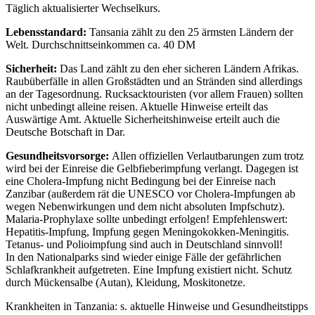
Täglich aktualisierter Wechselkurs.
Lebensstandard:
Tansania zählt zu den 25 ärmsten Ländern der
Welt. Durchschnittseinkommen ca. 40 DM
Sicherheit:
Das Land zählt zu den eher sicheren Ländern Afrikas.
Raubüberfälle in allen Großstädten und an Stränden sind allerdings
an der Tagesordnung. Rucksacktouristen (vor allem Frauen) sollten
nicht unbedingt alleine reisen. Aktuelle Hinweise erteilt das
Auswärtige Amt. Aktuelle Sicherheitshinweise erteilt auch die
Deutsche Botschaft in Dar.
Gesundheitsvorsorge:
Allen offiziellen Verlautbarungen zum trotz
wird bei der Einreise die Gelbfieberimpfung verlangt. Dagegen ist
eine Cholera-Impfung nicht Bedingung bei der Einreise nach
Zanzibar (außerdem rät die UNESCO vor Cholera-Impfungen ab
wegen Nebenwirkungen und dem nicht absoluten Impfschutz).
Malaria-Prophylaxe sollte unbedingt erfolgen! Empfehlenswert:
Hepatitis-Impfung, Impfung gegen Meningokokken-Meningitis.
Tetanus- und Polioimpfung sind auch in Deutschland sinnvoll!
In den Nationalparks sind wieder einige Fälle der gefährlichen
Schlafkrankheit aufgetreten. Eine Impfung existiert nicht. Schutz
durch Mückensalbe (Autan), Kleidung, Moskitonetze.
Krankheiten in Tanzania: s. aktuelle Hinweise und Gesundheitstipps