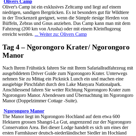
Olivers Camp
Oliver's Camp ist ein exklusives Zeltcamp und liegt auf einem
niedrigen, sandigen Bergrücken. Es ist besonders gut für Wildtiere
in der Trockenzeit geeignet, wenn die Sümpfe riesige Herden von
Büffeln, Zebras und Gnus anziehen. Das Camp kann man mit dem
Fahrzeug (200 km von Arusha) oder mit einem Kleinflugzeug
erreicht werden.
... Weiter zu: Olivers Camp
Tag 4 – Ngorongoro Krater/ Ngorongoro
Manor
Nach Ihrem Frühstück fahren Sie mit Ihrem Safariallradfahrzeug mit
ausgebildetem Driver Guide zum Ngorongoro Krater. Unterwegs
nehmen Sie zu Mittag ein Picknick Lunch ein und machen eine
ausgiebige Pirschfahrt durch den Lake Manyara Nationalpark.
Anschliessend fahren Sie weiter Richtung Ngorongoro Krater zum
Ngorongoro Manor. Abendessen und Übernachtung im Ngorongoro
Manor (Doppelzimmer Cottage -Suite).
Ngorongoro Manor
The Manor liegt im Ngorongoro Hochland auf dem etwa 600
Hektaren grossen Shangri-La Gut, angrenzend zur der Ngorongoro
Conservation Area. Bei dieser Lodge handelt es sich um eines der
ersten Farmhäuser deutsch-niederländischer Siedler im Hochland