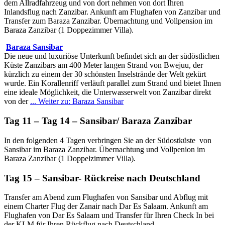
dem Allradfahrzeug und von dort nehmen von dort Ihren
Inlandsflug nach Zanzibar. Ankunft am Flughafen von Zanzibar und
Transfer zum Baraza Zanzibar. Übernachtung und Vollpension im
Baraza Zanzibar (1 Doppezimmer Villa).
Baraza Sansibar
Die neue und luxuriöse Unterkunft befindet sich an der südöstlichen
Küste Zanzibars am 400 Meter langen Strand von Bwejuu, der
kürzlich zu einem der 30 schönsten Inselstrände der Welt gekürt
wurde. Ein Korallenriff verläuft parallel zum Strand und bietet Ihnen
eine ideale Möglichkeit, die Unterwasserwelt von Zanzibar direkt
von der
... Weiter zu: Baraza Sansibar
Tag 11 – Tag 14 – Sansibar/ Baraza Zanzibar
In den folgenden 4 Tagen verbringen Sie an der Südostküste von
Sansibar im Baraza Zanzibar. Übernachtung und Vollpenion im
Baraza Zanzibar (1 Doppelzimmer Villa).
Tag 15 – Sansibar- Rückreise nach Deutschland
Transfer am Abend zum Flughafen von Sansibar und Abflug mit
einem Charter Flug der Zanair nach Dar Es Salaam. Ankunft am
Flughafen von Dar Es Salaam und Transfer für Ihren Check In bei
der KLM für Ihren Rückflug nach Deutschland.