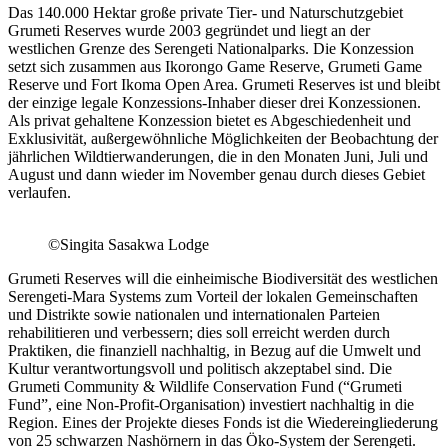
Das 140.000 Hektar große private Tier- und Naturschutzgebiet
Grumeti Reserves wurde 2003 gegründet und liegt an der
westlichen Grenze des Serengeti Nationalparks. Die Konzession
setzt sich zusammen aus Ikorongo Game Reserve, Grumeti Game
Reserve und Fort Ikoma Open Area. Grumeti Reserves ist und bleibt
der einzige legale Konzessions-Inhaber dieser drei Konzessionen.
Als privat gehaltene Konzession bietet es Abgeschiedenheit und
Exklusivität, außergewöhnliche Möglichkeiten der Beobachtung der
jährlichen Wildtierwanderungen, die in den Monaten Juni, Juli und
August und dann wieder im November genau durch dieses Gebiet
verlaufen.
©Singita Sasakwa Lodge
Grumeti Reserves will die einheimische Biodiversität des westlichen
Serengeti-Mara Systems zum Vorteil der lokalen Gemeinschaften
und Distrikte sowie nationalen und internationalen Parteien
rehabilitieren und verbessern; dies soll erreicht werden durch
Praktiken, die finanziell nachhaltig, in Bezug auf die Umwelt und
Kultur verantwortungsvoll und politisch akzeptabel sind. Die
Grumeti Community & Wildlife Conservation Fund (“Grumeti
Fund”, eine Non-Profit-Organisation) investiert nachhaltig in die
Region. Eines der Projekte dieses Fonds ist die Wiedereingliederung
von 25 schwarzen Nashörnern in das Öko-System der Serengeti.