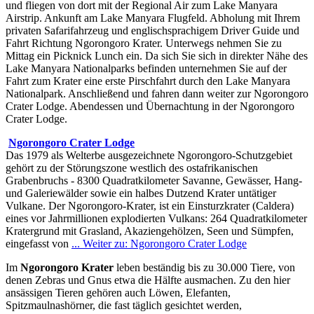
und fliegen von dort mit der Regional Air zum Lake Manyara
Airstrip. Ankunft am Lake Manyara Flugfeld. Abholung mit Ihrem
privaten Safarifahrzeug und englischsprachigem Driver Guide und
Fahrt Richtung Ngorongoro Krater. Unterwegs nehmen Sie zu
Mittag ein Picknick Lunch ein. Da sich Sie sich in direkter Nähe des
Lake Manyara Nationalparks befinden unternehmen Sie auf der
Fahrt zum Krater eine erste Pirschfahrt durch den Lake Manyara
Nationalpark. Anschließend und fahren dann weiter zur Ngorongoro
Crater Lodge. Abendessen und Übernachtung in der Ngorongoro
Crater Lodge.
Ngorongoro Crater Lodge
Das 1979 als Welterbe ausgezeichnete Ngorongoro-Schutzgebiet
gehört zu der Störungszone westlich des ostafrikanischen
Grabenbruchs - 8300 Quadratkilometer Savanne, Gewässer, Hang-
und Galeriewälder sowie ein halbes Dutzend Krater untätiger
Vulkane. Der Ngorongoro-Krater, ist ein Einsturzkrater (Caldera)
eines vor Jahrmillionen explodierten Vulkans: 264 Quadratkilometer
Kratergrund mit Grasland, Akaziengehölzen, Seen und Sümpfen,
eingefasst von
... Weiter zu: Ngorongoro Crater Lodge
Im
Ngorongoro Krater
leben beständig bis zu 30.000 Tiere, von
denen Zebras und Gnus etwa die Hälfte ausmachen. Zu den hier
ansässigen Tieren gehören auch Löwen, Elefanten,
Spitzmaulnashörner, die fast täglich gesichtet werden,