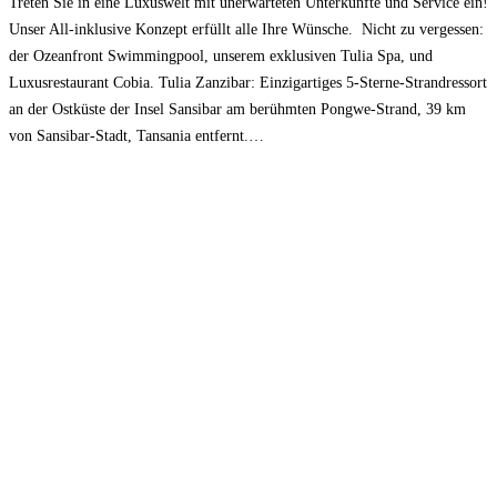
Treten Sie in eine Luxuswelt mit unerwarteten Unterkünfte und Service ein!
Unser All-inklusive Konzept erfüllt alle Ihre Wünsche. Nicht zu vergessen:
der Ozeanfront Swimmingpool, unserem exklusiven Tulia Spa, und
Luxusrestaurant Cobia. Tulia Zanzibar: Einzigartiges 5-Sterne-Strandressort
an der Ostküste der Insel Sansibar am berühmten Pongwe-Strand, 39 km
von Sansibar-Stadt, Tansania entfernt.…