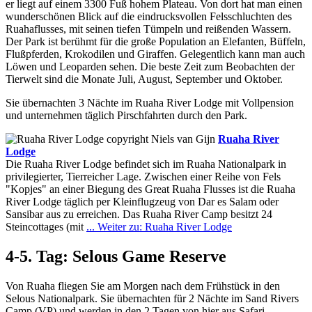
er liegt auf einem 3300 Fuß hohem Plateau. Von dort hat man einen
wunderschönen Blick auf die eindrucksvollen Felsschluchten des
Ruahaflusses, mit seinen tiefen Tümpeln und reißenden Wassern.
Der Park ist berühmt für die große Population an Elefanten, Büffeln,
Flußpferden, Krokodilen und Giraffen. Gelegentlich kann man auch
Löwen und Leoparden sehen. Die beste Zeit zum Beobachten der
Tierwelt sind die Monate Juli, August, September und Oktober.
Sie übernachten 3 Nächte im Ruaha River Lodge mit Vollpension
und unternehmen täglich Pirschfahrten durch den Park.
Ruaha River
Lodge
Die Ruaha River Lodge befindet sich im Ruaha Nationalpark in
privilegierter, Tierreicher Lage. Zwischen einer Reihe von Fels
"Kopjes" an einer Biegung des Great Ruaha Flusses ist die Ruaha
River Lodge täglich per Kleinflugzeug von Dar es Salam oder
Sansibar aus zu erreichen. Das Ruaha River Camp besitzt 24
Steincottages (mit
... Weiter zu: Ruaha River Lodge
4-5. Tag: Selous Game Reserve
Von Ruaha fliegen Sie am Morgen nach dem Frühstück in den
Selous Nationalpark. Sie übernachten für 2 Nächte im Sand Rivers
Camp (VP) und werden in den 2 Tagen von hier aus Safari –