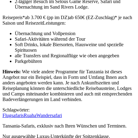
2-tägiger Besuch im Selous Game Reserve, Safari und
Übernachtung im Sand Rivers Lodge.
Reisepreis*ab 3.700 € (pp im DZ)ab 650€ (EZ-Zuschlag)* je nach
Saison und ReisezeitLeistungen:
Übernachtung und Vollpension
Safari-Aktivitäten während der Tour
Soft Drinks, lokale Biersorten, Hausweine und spezielle
Spirituosen
alle Transfers und Regionalflüge wie oben angegeben
Parkgebühren
Hinweis:
Wie viele andere Programme für Tanzania ist dieses
Angebot nur ein Beispiel, dass in Form und Umfang Ihnen auch
anders angeboten werden kann. Je nach Ankunftszeiten und
Reiseplanung können die unterschiedliche Reisebausteine, Lodges
und Camps miteinander kombinieren und auch mit entsprechenden
Badeverlängerungen im Land verbinden.
Schlagwörter:
Flugsafaris
Ruaha
Wandersafari
Tansania-Safaris, exklusiv nach Ihren Wünschen und Terminen.
Nur ausgewählte Luxus-Unterkünfte der Spitzenklasse.